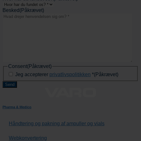
Besked
(Påkrævet)
Consent
(Påkrævet)
Jeg accepterer
privatlivspolitikken
*
(Påkrævet)
Pharma & Medico
Håndtering og pakning af ampuller og vials
Webkonvertering