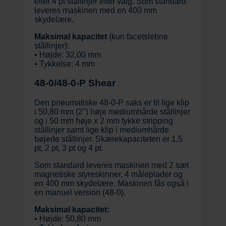
eller 4 pt stållinjer efter valg. Som standard
leveres maskinen med en 400 mm
skydelære.
Maksimal kapacitet
(kun facetslebne
stållinjer):
• Højde: 32,00 mm
• Tykkelse: 4 mm
48-0/48-0-P Shear
Den pneumatiske 48-0-P saks er til lige klip
i 50,80 mm (2″) høje mediumhårde stållinjer
og i 50 mm høje x 2 mm tykke stripping
stållinjer samt lige klip i mediumhårde
bøjede stållinjer. Skærekapaciteten er 1,5
pt, 2 pt, 3 pt og 4 pt.
Som standard leveres maskinen med 2 sæt
magnetiske styreskinner, 4 måleplader og
en 400 mm skydelære. Maskinen fås også i
en manuel version (48-0).
Maksimal kapacitet:
• Højde: 50,80 mm