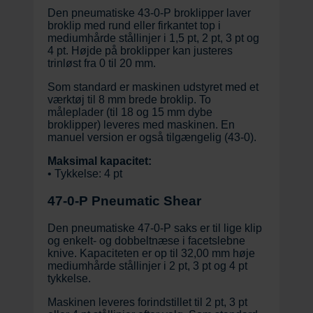
Den pneumatiske 43-0-P broklipper laver
broklip med rund eller firkantet top i
mediumhårde stållinjer i 1,5 pt, 2 pt, 3 pt og
4 pt. Højde på broklipper kan justeres
trinløst fra 0 til 20 mm.
Som standard er maskinen udstyret med et
værktøj til 8 mm brede broklip. To
måleplader (til 18 og 15 mm dybe
broklipper) leveres med maskinen. En
manuel version er også tilgængelig (43-0).
Maksimal kapacitet:
• Tykkelse: 4 pt
47-0-P Pneumatic Shear
Den pneumatiske 47-0-P saks er til lige klip
og enkelt- og dobbeltnæse i facetslebne
knive. Kapaciteten er op til 32,00 mm høje
mediumhårde stållinjer i 2 pt, 3 pt og 4 pt
tykkelse.
Maskinen leveres forindstillet til 2 pt, 3 pt