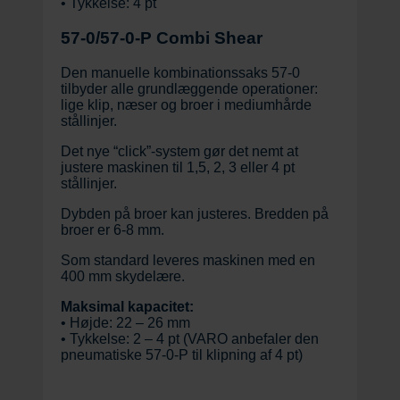
• Tykkelse: 4 pt
57-0/57-0-P Combi Shear
Den manuelle kombinationssaks 57-0
tilbyder alle grundlæggende operationer:
lige klip, næser og broer i mediumhårde
stållinjer.
Det nye “click”-system gør det nemt at
justere maskinen til 1,5, 2, 3 eller 4 pt
stållinjer.
Dybden på broer kan justeres. Bredden på
broer er 6-8 mm.
Som standard leveres maskinen med en
400 mm skydelære.
Maksimal kapacitet:
• Højde: 22 – 26 mm
• Tykkelse: 2 – 4 pt (VARO anbefaler den
pneumatiske 57-0-P til klipning af 4 pt)