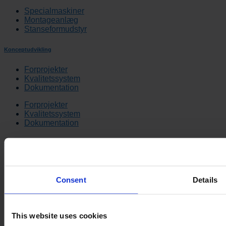
Specialmaskiner
Montageanlæg
Stanseformudstyr
Konceptudvikling
Forprojekter
Kvalitetssystem
Dokumentation
Forprojekter
Kvalitetssystem
Dokumentation
Om os
Ledelse og Ejerskab
Historie
Consent
Details
Karriere
ESG
Ledelse og Ejerskab
This website uses cookies
Historie
Karriere