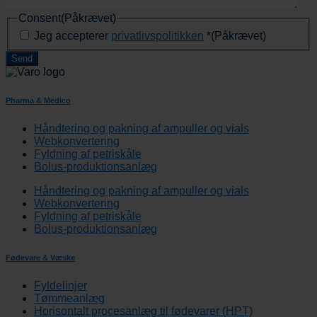
Consent
(Påkrævet)
Jeg accepterer
privatlivspolitikken
*
(Påkrævet)
Pharma & Medico
Håndtering og pakning af ampuller og vials
Webkonvertering
Fyldning af petriskåle
Bolus-produktionsanlæg
Håndtering og pakning af ampuller og vials
Webkonvertering
Fyldning af petriskåle
Bolus-produktionsanlæg
Fødevare & Væske
Fyldelinjer
Tømmeanlæg
Horisontalt procesanlæg til fødevarer (HPT)