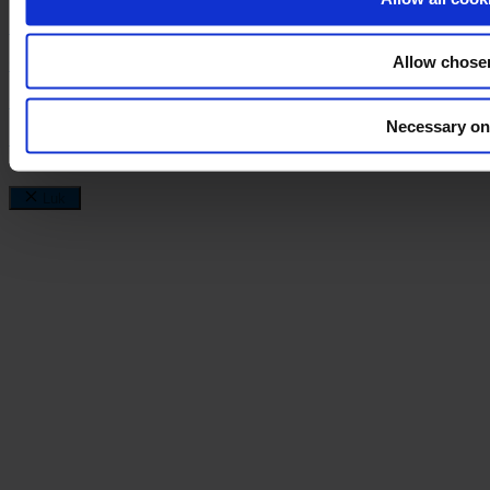
Indkøbsbetingelser
Allow chose
Cookies
Cookieindstillinger
Necessary on
Privatlivspolitik
Luk