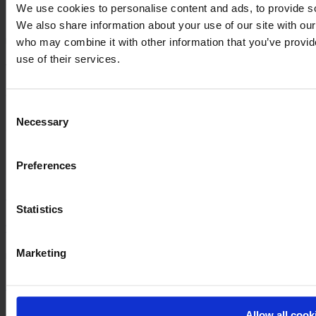
We use cookies to personalise content and ads, to provide soc
ESG
We also share information about your use of our site with our
who may combine it with other information that you’ve provid
Information
use of their services.
VARO
Sortevej 12
8543 Hornslet
Danmark
Consent
Necessary
Selection
CVR-nr.: 20 04 38 30
Moms-nr.: DK-20043830
Preferences
+45 86 99 44 00
Statistics
varo@varo.dk
Marketing
Følg os
Facebook
Instagram
Linkedin
Leveringsbetingelser
Allow all cook