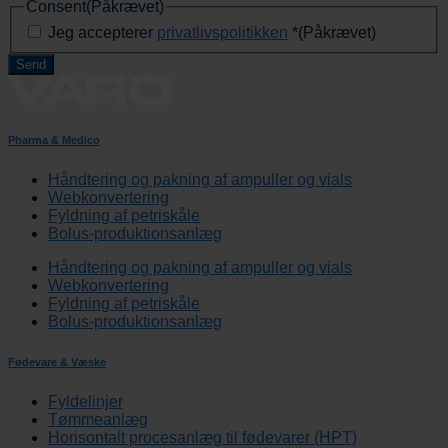
Consent
(Påkrævet)
Jeg accepterer
privatlivspolitikken
*
(Påkrævet)
Pharma & Medico
Håndtering og pakning af ampuller og vials
Webkonvertering
Fyldning af petriskåle
Bolus-produktionsanlæg
Håndtering og pakning af ampuller og vials
Webkonvertering
Fyldning af petriskåle
Bolus-produktionsanlæg
Fødevare & Væske
Fyldelinjer
Tømmeanlæg
Horisontalt procesanlæg til fødevarer (HPT)