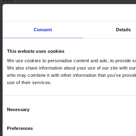
Ledelse og Ejerskab
Historie
Karriere
ESG
Consent
Details
Ledelse og Ejerskab
Historie
Karriere
This website uses cookies
ESG
We use cookies to personalise content and ads, to provide soc
Information
We also share information about your use of our site with our
who may combine it with other information that you’ve provid
VARO
use of their services.
Sortevej 12
8543 Hornslet
Danmark
Consent
CVR-nr.: 20 04 38 30
Necessary
Selection
Moms-nr.: DK-20043830
Preferences
+45 86 99 44 00