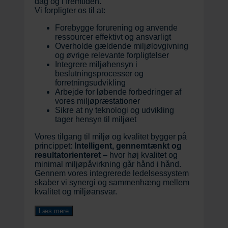
dag og i fremtiden.
Vi forpligter os til at:
Forebygge forurening og anvende
ressourcer effektivt og ansvarligt
Overholde gældende miljølovgivning
og øvrige relevante forpligtelser
Integrere miljøhensyn i
beslutningsprocesser og
forretningsudvikling
Arbejde for løbende forbedringer af
vores miljøpræstationer
Sikre at ny teknologi og udvikling
tager hensyn til miljøet
Vores tilgang til miljø og kvalitet bygger på
princippet:
Intelligent, gennemtænkt og
resultatorienteret
– hvor høj kvalitet og
minimal miljøpåvirkning går hånd i hånd.
Gennem vores integrerede ledelsessystem
skaber vi synergi og sammenhæng mellem
kvalitet og miljøansvar.
Læs mere