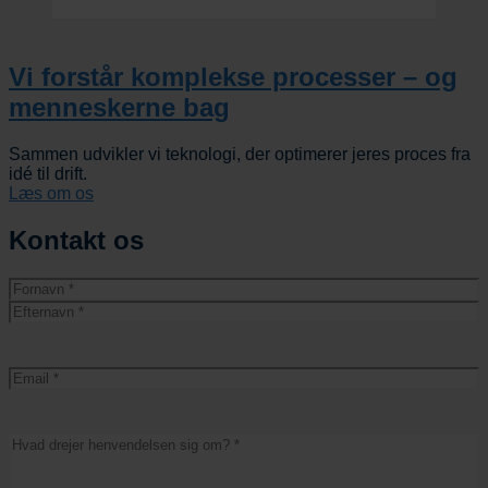
Vi forstår komplekse processer – og
menneskerne bag
Sammen udvikler vi teknologi, der optimerer jeres proces fra
idé til drift.
Læs om os
Kontakt os
Navn
(Required)
Fornavn
Efternavn
Email
(Required)
Besked
(Required)