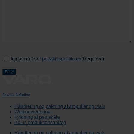
Consent
(Required)
Jeg accepterer
privatlivspolitikken
(Required)
Pharma & Medico
Håndtering og pakning af ampuller og vials
Webkonvertering
Fyldning af petriskåle
Bolus produktionsanlæg
Håndtering og pakning af ampuller og vials