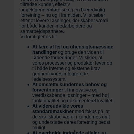
tilfredse kunder, effektiv
projektgennemførelse og en bæredygtig
forretning – nu og i fremtiden. Vi stræber
efter at levere løsninger, der skaber værdi
for både kunder, medarbejdere og
samarbejdspartnere.
Vi forpligter os til:
At lære af fejl og uhensigtsmæssige
handlinger
og bruge den viden til
løbende forbedringer. Vi sikrer, at
vores processer og produkter lever op
til både interne og eksterne krav
gennem vores integrerede
ledelsessystem.
At omsætte kundernes behov og
forventninger
til innovative og
værdiskabende løsninger – med høj
funktionalitet og dokumenteret kvalitet.
At videreudvikle vores
standardmaskiner
med fokus på, at
de skal skabe værdi i kundernes drift
og understøtte deres forretning bedst
muligt.
At overholde indgåede aftaler
og