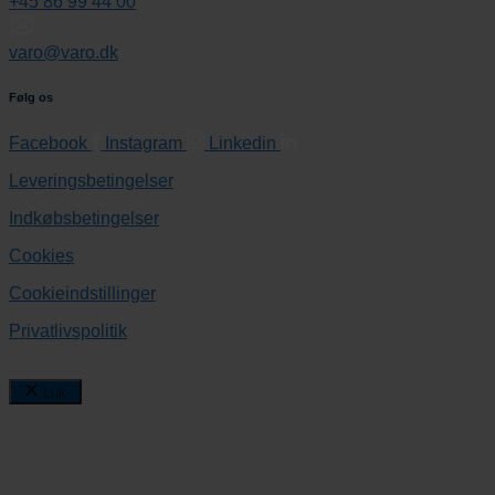
+45 86 99 44 00
varo@varo.dk
Følg os
Facebook
Instagram
Linkedin
Leveringsbetingelser
Indkøbsbetingelser
Cookies
Cookieindstillinger
Privatlivspolitik
Luk