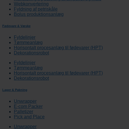
Webkonvertering
Fyldning af petriskåle
Bolus produktionsanlæg
Fødevare & Væske
Fyldelinjer
Tømmeanlæg
Horisontalt procesanlæg til fødevarer (HPT)
Dekorationsrobot
Fyldelinjer
Tømmeanlæg
Horisontalt procesanlæg til fødevarer (HPT)
Dekorationsrobot
Lager & Pakning
Unwrapper
E-com Packer
Palletizer
Pick and Place
Unwrapper