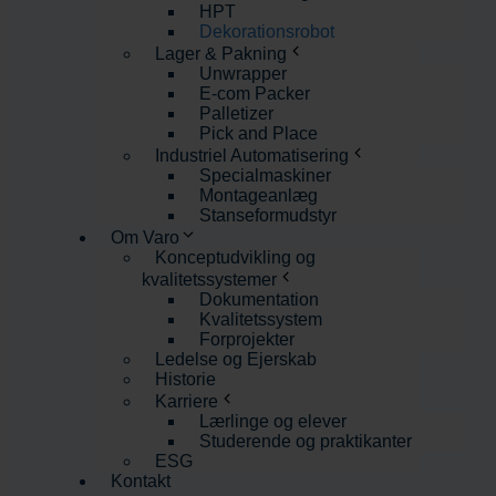
HPT
Dekorationsrobot
Lager & Pakning
Unwrapper
E-com Packer
Palletizer
Pick and Place
Industriel Automatisering
Specialmaskiner
Montageanlæg
Stanseformudstyr
Om Varo
Konceptudvikling og
kvalitetssystemer
Dokumentation
Kvalitetssystem
Forprojekter
Ledelse og Ejerskab
Historie
Karriere
Lærlinge og elever
Studerende og praktikanter
ESG
Kontakt