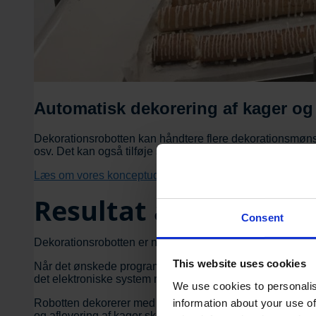
Automatisk dekorering af kager o
Dekorationsrobotten kan håndtere flere dekorationsmøns
osv. Det kan også tilføje små genstande, som bær eller a
Læs om vores konceptudvikling
Resultat af høj kvali
Consent
Dekorationsrobotten er nem at betjene og kan køre uden 
This website uses cookies
Når det ønskede program er valgt, placeres produkterne på
det elektroniske system registrerer antallet af produkter 
We use cookies to personalis
Robotten dekorerer med høj præcision og ensartet kvalitet
information about your use of
og aflevering af kager sker automatisk, hvilket gør det m