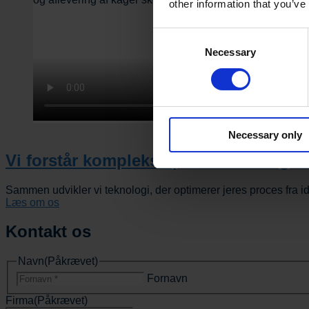
other information that you’ve
Consent
Necessary
Selection
Necessary only
Vi forstår komplekse processer – og 
Sammen udvikler vi teknologi, der optimerer jeres proces fra idé t
Læs om os
Kontakt os
Navn
(Påkrævet)
Fornavn
Firma
(Påkrævet)