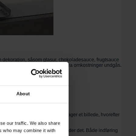
m dekoration, såsom glasur, chokoladesauce, frugtsauce
jeres standard kageplader, så ekstra omkostninger undgås.
About
ighed.
og robotten startes. Kameraet tager et billede, hvorefter
se our traffic. We also share
, som dekorationsmaterialet tillader det. Både indføring
ers who may combine it with