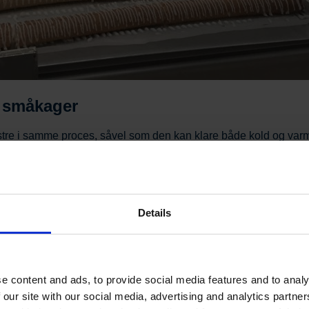
g småkager
tre i samme proces, såvel som den kan klare både kold og var
nden pynt. Som en option kan udstyret justeres til at passe til 
tet - nem betjening 
Details
operatør, så længe der er kager og dekorationsmateriale til råd
 plader og i bufferområdet. Derefter kontrolleres dekorationen, 
samt deres form og placering.
e content and ads, to provide social media features and to analy
 – lige så nøjagtigt som en professionel dekoratør og så hurtigt
 our site with our social media, advertising and analytics partn
uligt for robotten at køre uden løbende operatørbetjening.